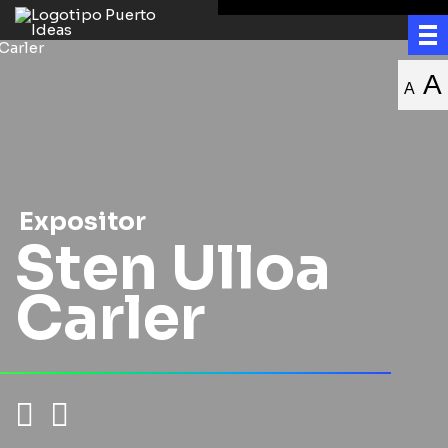
A
A
Expositor
Sten Ulloa
Carler