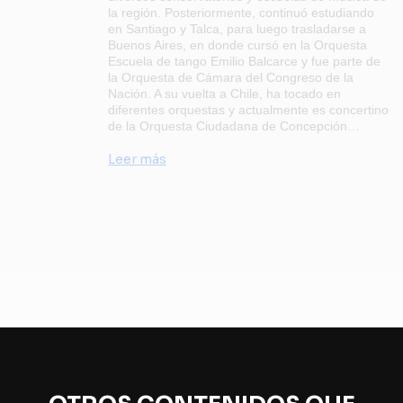
la región. Posteriormente, continuó estudiando
en Santiago y Talca, para luego trasladarse a
Buenos Aires, en donde cursó en la Orquesta
Escuela de tango Emilio Balcarce y fue parte de
la Orquesta de Cámara del Congreso de la
Nación. A su vuelta a Chile, ha tocado en
diferentes orquestas y actualmente es concertino
de la Orquesta Ciudadana de Concepción…
Leer más