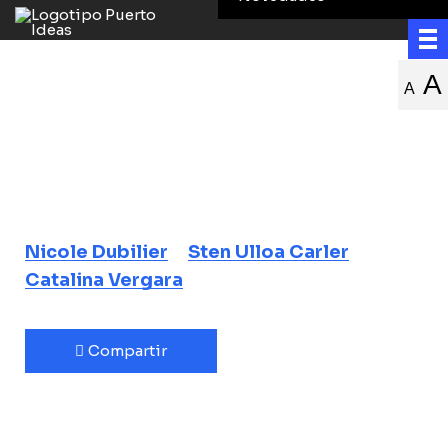
Un oasis de vida
A
A
en el fondo del
mar
Ciencia y música
Nicole Dubilier
Sten Ulloa Carler
Catalina Vergara
Compartir