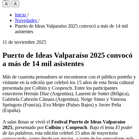
A
A
Inicio
/
Novedades
/
Puerto de Ideas Valparaíso 2025 convocó a más de 14 mil
asistentes
11 de noviembre 2025
Puerto de Ideas Valparaíso 2025 convocó
a más de 14 mil asistentes
Más de cuarenta pensadores se encontraron con el público porteño y
visitante en la edición que celebró los 15 años de esta fiesta cultural
presentada por Colbún y Coopeuch. Entre los participantes
estuvieron Hernán Díaz (Argentina), Laurent de Sutter (Bélgica),
Gabriela Cabezón Cámara (Argentina), Neige Sinno y Vanessa
Springora (Francia), Eva Meijer (Países Bajos) y Javier Peña
(España).
A salas llenas se vivió el
Festival Puerto de Ideas Valparaíso
2025
, presentado por
Colbún
y
Coopeuch
. Bajo el lema
El poder
de las palabras
, esta edición celebró 15 años de trayectoria
convocando, como desde sus inicios, a parte de los pensadores más