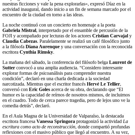
nuestras ficciones y vale la pena explorarlas», expresó Díaz en la
actividad inaugural, dando inicio a un fin de semana marcado por el
encuentro de la ciudad en torno a las ideas.
La noche continuó con un concierto en homenaje a la poeta
Gabriela Mistral
, interpretado por el ensamble de percusión de la
FOJI y acompañado por lecturas de los actores
Cristian Carvajal
y
Claudia Cabezas
. Paralelamente se realizó un café filosófico junto
a la filósofa
Diana Aurenque
y una conversación con la reconocida
escritora
Cynthia Rimsky
.
La mañana del sábado, la conferencia del filósofo belga
Laurent de
Sutter
convocó a una amplia audiencia. “Considero interesante
explorar formas de psicoanálisis para comprender nuestra
condición”, declaró en una charla dedicada a la sociedad
narcotizada. Mientras que el escritor francés
Hervé Le Tellier
,
conversó con
Eric Goles
acerca de su obra, declarando que “El
humor es la capacidad de reírnos de nosotros mismos, de incluirnos
en el cuadro. Todo de cerca parece tragedia, pero de lejos uno ve la
comedia detrás”, declaró.
En el Aula Magna de la Universidad de Valparaíso, la destacada
escritora francesa
Vanessa Springora
protagonizó la actividad
La
escritura como acto de reconstrucción
, donde compartió profundas
reflexiones con el masivo público que llegó al encuentro. A su vez,