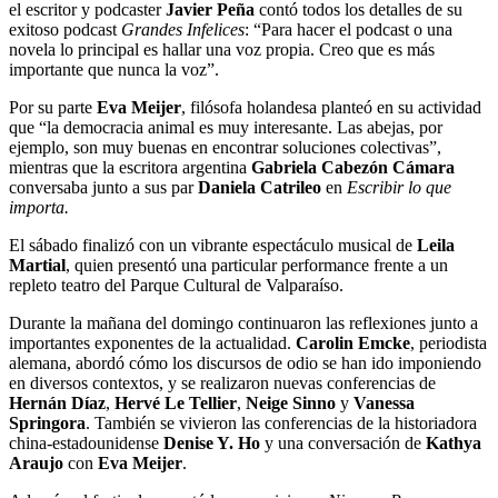
el escritor y podcaster
Javier Peña
contó todos los detalles de su
exitoso podcast
Grandes Infelices
: “Para hacer el podcast o una
novela lo principal es hallar una voz propia. Creo que es más
importante que nunca la voz”.
Por su parte
Eva Meijer
, filósofa holandesa planteó en su actividad
que “la democracia animal es muy interesante. Las abejas, por
ejemplo, son muy buenas en encontrar soluciones colectivas”,
mientras que la escritora argentina
Gabriela Cabezón Cámara
conversaba junto a sus par
Daniela Catrileo
en
Escribir lo que
importa.
El sábado finalizó con un vibrante espectáculo musical de
Leila
Martial
, quien presentó una particular performance frente a un
repleto teatro del Parque Cultural de Valparaíso.
Durante la mañana del domingo continuaron las reflexiones junto a
importantes exponentes de la actualidad.
Carolin Emcke
, periodista
alemana, abordó cómo los discursos de odio se han ido imponiendo
en diversos contextos, y se realizaron nuevas conferencias de
Hernán Díaz
,
Hervé Le Tellier
,
Neige Sinno
y
Vanessa
Springora
. También se vivieron las conferencias de la historiadora
china-estadounidense
Denise Y. Ho
y una conversación de
Kathya
Araujo
con
Eva Meijer
.