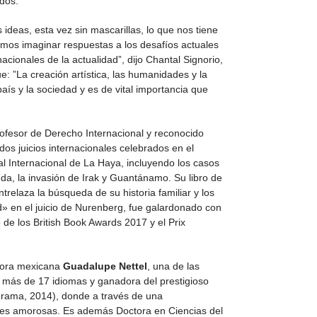
dos.
s ideas, esta vez sin mascarillas, lo que nos tiene
remos imaginar respuestas a los desafíos actuales
cionales de la actualidad”, dijo Chantal Signorio,
: ”La creación artística, las humanidades y la
ís y la sociedad y es de vital importancia que
rofesor de Derecho Internacional y reconocido
os juicios internacionales celebrados en el
al Internacional de La Haya, incluyendo los casos
da, la invasión de Irak y Guantánamo. Su libro de
elaza la búsqueda de su historia familiar y los
» en el juicio de Nurenberg, fue galardonado con
o de los British Book Awards 2017 y el Prix
itora mexicana
Guadalupe Nettel
, una de las
a más de 17 idiomas y ganadora del prestigioso
rama, 2014), donde a través de una
ones amorosas. Es además Doctora en Ciencias del