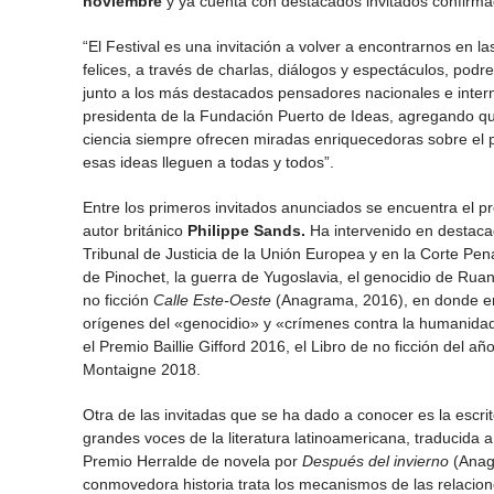
noviembre
y ya cuenta con destacados invitados confirma
“El Festival es una invitación a volver a encontrarnos en la
felices, a través de charlas, diálogos y espectáculos, pod
junto a los más destacados pensadores nacionales e interna
presidenta de la Fundación Puerto de Ideas, agregando que
ciencia siempre ofrecen miradas enriquecedoras sobre el pa
esas ideas lleguen a todas y todos”.
Entre los primeros invitados anunciados se encuentra el p
autor británico
Philippe Sands.
Ha intervenido en destacad
Tribunal de Justicia de la Unión Europea y en la Corte Pen
de Pinochet, la guerra de Yugoslavia, el genocidio de Ruan
no ficción
Calle Este-Oeste
(Anagrama, 2016), en donde entr
orígenes del «genocidio» y «crímenes contra la humanidad
el Premio Baillie Gifford 2016, el Libro de no ficción del añ
Montaigne 2018.
Otra de las invitadas que se ha dado a conocer es la escr
grandes voces de la literatura latinoamericana, traducida 
Premio Herralde de novela por
Después del invierno
(Anag
conmovedora historia trata los mecanismos de las relaci