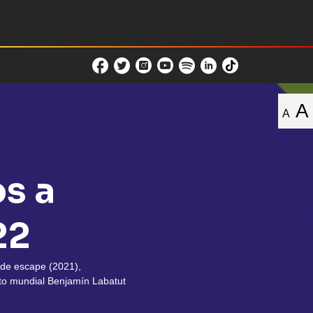
A
A
s a
22
a de escape (2021),
nto mundial Benjamín Labatut