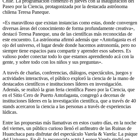
Chile. La programación comenzó el jueves con la inauguración del
Paseo por la Ciencia, protagonizada por la destacada astrónoma
chilena Teresa Paneque.
«Es maravilloso que existan instancias como estas, donde convergen
diversas áreas del conocimiento de forma profundamente creativa»,
destacó Teresa Paneque, una de las científicas más reconocidas de
este encuentro. La astrónoma afirmó además que «Antofagasta es el
ojo del universo, el lugar desde donde hacemos astronomía, pero no
siempre tiene espacios para compartir y aprender esos saberes. Es
valioso poder conectar todo lo que estamos aprendiendo acá con la
gente, y sobre todo con los niños y sus preguntas».
A través de charlas, conferencias, diálogos, espectáculos, juegos y
actividades interactivas, el público exploró la ciencia de la mano de
destacados científicos e instituciones líderes en investigación.
Además, se realizó la gran feria científica Paseo por la Ciencia, que
en el Sitio Cero de Puerto Antofagasta, congregó a decenas de
instituciones líderes en la investigación científica, que a través de 40
stands acercaron la ciencia a las personas a través de experiencias
lúdicas.
Entre las propuestas más llamativas en estos cuatro días, en la noche
del viernes, un público curioso llenó el anfiteatro de las Ruinas de
Huanchaca para disfrutar del espectáculo Varela & Varela: La psique
del Universo. En él, la reconocida actriz Leonor Varela rindió un