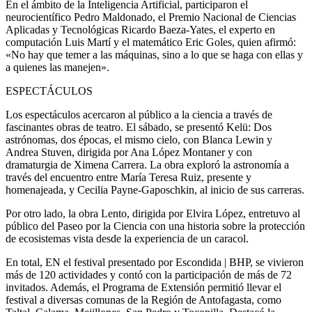
En el ámbito de la Inteligencia Artificial, participaron el
neurocientífico Pedro Maldonado, el Premio Nacional de Ciencias
Aplicadas y Tecnológicas Ricardo Baeza-Yates, el experto en
computación Luis Martí y el matemático Eric Goles, quien afirmó:
«No hay que temer a las máquinas, sino a lo que se haga con ellas y
a quienes las manejen».
ESPECTÁCULOS
Los espectáculos acercaron al público a la ciencia a través de
fascinantes obras de teatro. El sábado, se presentó Kelü: Dos
astrónomas, dos épocas, el mismo cielo, con Blanca Lewin y
Andrea Stuven, dirigida por Ana López Montaner y con
dramaturgia de Ximena Carrera. La obra exploró la astronomía a
través del encuentro entre María Teresa Ruiz, presente y
homenajeada, y Cecilia Payne-Gaposchkin, al inicio de sus carreras.
Por otro lado, la obra Lento, dirigida por Elvira López, entretuvo al
público del Paseo por la Ciencia con una historia sobre la protección
de ecosistemas vista desde la experiencia de un caracol.
En total, EN el festival presentado por Escondida | BHP, se vivieron
más de 120 actividades y contó con la participación de más de 72
invitados. Además, el Programa de Extensión permitió llevar el
festival a diversas comunas de la Región de Antofagasta, como