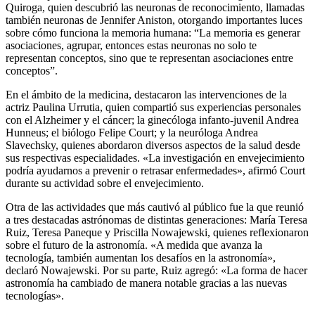
Quiroga, quien descubrió las neuronas de reconocimiento, llamadas
también neuronas de Jennifer Aniston, otorgando importantes luces
sobre cómo funciona la memoria humana: “La memoria es generar
asociaciones, agrupar, entonces estas neuronas no solo te
representan conceptos, sino que te representan asociaciones entre
conceptos”.
En el ámbito de la medicina, destacaron las intervenciones de la
actriz Paulina Urrutia, quien compartió sus experiencias personales
con el Alzheimer y el cáncer; la ginecóloga infanto-juvenil Andrea
Hunneus; el biólogo Felipe Court; y la neuróloga Andrea
Slavechsky, quienes abordaron diversos aspectos de la salud desde
sus respectivas especialidades. «La investigación en envejecimiento
podría ayudarnos a prevenir o retrasar enfermedades», afirmó Court
durante su actividad sobre el envejecimiento.
Otra de las actividades que más cautivó al público fue la que reunió
a tres destacadas astrónomas de distintas generaciones: María Teresa
Ruiz, Teresa Paneque y Priscilla Nowajewski, quienes reflexionaron
sobre el futuro de la astronomía. «A medida que avanza la
tecnología, también aumentan los desafíos en la astronomía»,
declaró Nowajewski. Por su parte, Ruiz agregó: «La forma de hacer
astronomía ha cambiado de manera notable gracias a las nuevas
tecnologías».