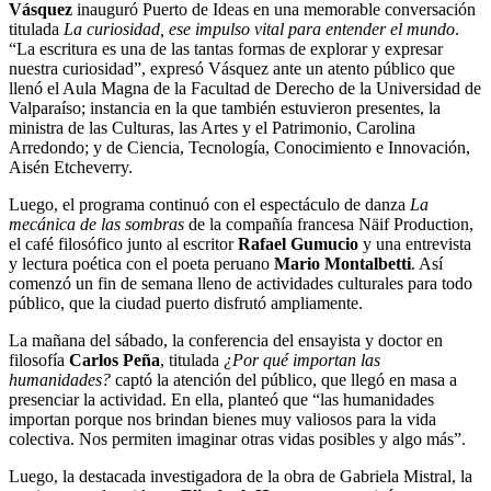
Vásquez
inauguró Puerto de Ideas en una memorable conversación
titulada
La curiosidad, ese impulso vital para entender el mundo
.
“La escritura es una de las tantas formas de explorar y expresar
nuestra curiosidad”, expresó Vásquez ante un atento público que
llenó el Aula Magna de la Facultad de Derecho de la Universidad de
Valparaíso; instancia en la que también estuvieron presentes, la
ministra de las Culturas, las Artes y el Patrimonio, Carolina
Arredondo; y de Ciencia, Tecnología, Conocimiento e Innovación,
Aisén Etcheverry.
Luego, el programa continuó con el espectáculo de danza
La
mecánica de las sombras
de la compañía francesa Näif Production,
el café filosófico junto al escritor
Rafael Gumucio
y una entrevista
y lectura poética con el poeta peruano
Mario Montalbetti
. Así
comenzó un fin de semana lleno de actividades culturales para todo
público, que la ciudad puerto disfrutó ampliamente.
La mañana del sábado, la conferencia del ensayista y doctor en
filosofía
Carlos Peña
, titulada
¿Por qué importan las
humanidades?
captó la atención del público, que llegó en masa a
presenciar la actividad. En ella, planteó que “las humanidades
importan porque nos brindan bienes muy valiosos para la vida
colectiva. Nos permiten imaginar otras vidas posibles y algo más”.
Luego, la destacada investigadora de la obra de Gabriela Mistral, la