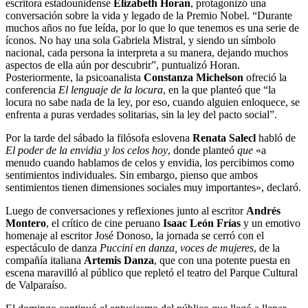
escritora estadounidense
Elizabeth Horan
, protagonizó una
conversación sobre la vida y legado de la Premio Nobel. “Durante
muchos años no fue leída, por lo que lo que tenemos es una serie de
íconos. No hay una sola Gabriela Mistral, y siendo un símbolo
nacional, cada persona la interpreta a su manera, dejando muchos
aspectos de ella aún por descubrir”, puntualizó Horan.
Posteriormente, la psicoanalista
Constanza Michelson
ofreció la
conferencia
El lenguaje de la locura
, en la que planteó que “la
locura no sabe nada de la ley, por eso, cuando alguien enloquece, se
enfrenta a puras verdades solitarias, sin la ley del pacto social”.
Por la tarde del sábado la filósofa eslovena
Renata Salecl
habló de
El poder de la envidia y los celos hoy
, donde planteó
que
«a
menudo cuando hablamos de celos y envidia, los percibimos como
sentimientos individuales. Sin embargo, pienso que ambos
sentimientos tienen dimensiones sociales muy importantes», declaró.
Luego de conversaciones y reflexiones junto al escritor
Andrés
Montero
, el crítico de cine peruano
Isaac León Frías
y un emotivo
homenaje al escritor José Donoso, la jornada se cerró con el
espectáculo de danza
Puccini en danza, voces de mujeres
, de la
compañía italiana
Artemis Danza
, que con una potente puesta en
escena maravilló al público que repletó el teatro del Parque Cultural
de Valparaíso.