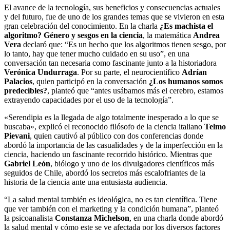
El avance de la tecnología, sus beneficios y consecuencias actuales
y del futuro, fue de uno de los grandes temas que se vivieron en esta
gran celebración del conocimiento. En la charla
¿Es machista el
algoritmo? Género y sesgos en la ciencia
, la matemática
Andrea
Vera
declaró que: “Es un hecho que los algoritmos tienen sesgo, por
lo tanto, hay que tener mucho cuidado en su uso”, en una
conversación tan necesaria como fascinante junto a la historiadora
Verónica Undurraga
. Por su parte, el neurocientífico
Adrían
Palacios
, quien participó en la conversación
¿Los humanos somos
predecibles?
, planteó que “antes usábamos más el cerebro, estamos
extrayendo capacidades por el uso de la tecnología”.
«Serendipia es la llegada de algo totalmente inesperado a lo que se
buscaba», explicó el reconocido filósofo de la ciencia italiano
Telmo
Pievani
, quien cautivó al público con dos conferencias donde
abordó la importancia de las casualidades y de la imperfección en la
ciencia, haciendo un fascinante recorrido histórico. Mientras que
Gabriel León
, biólogo y uno de los divulgadores científicos más
seguidos de Chile, abordó los secretos más escalofriantes de la
historia de la ciencia ante una entusiasta audiencia.
“La salud mental también es ideológica, no es tan científica. Tiene
que ver también con el marketing y la condición humana”, planteó
la psicoanalista
Constanza Michelson
, en una charla donde abordó
la salud mental y cómo este se ve afectada por los diversos factores