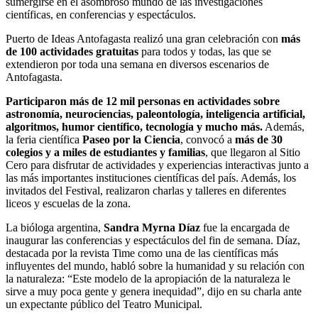
sumergirse en el asombroso mundo de las investigaciones
científicas, en conferencias y espectáculos.
Puerto de Ideas Antofagasta realizó una gran celebración con
más
de 100 actividades gratuitas
para todos y todas, las que se
extendieron por toda una semana en diversos escenarios de
Antofagasta.
Participaron más de 12 mil personas en actividades sobre
astronomía, neurociencias, paleontología, inteligencia artificial,
algoritmos, humor científico, tecnología y mucho más.
Además,
la feria científica
Paseo por la Ciencia
, convocó a
más de 30
colegios y a miles de estudiantes
y familias
, que llegaron al Sitio
Cero para disfrutar de actividades y experiencias interactivas junto a
las más importantes instituciones científicas del país. Además, los
invitados del Festival, realizaron charlas y talleres en diferentes
liceos y escuelas de la zona.
La bióloga argentina,
Sandra Myrna Díaz
fue la encargada de
inaugurar las conferencias y espectáculos del fin de semana. Díaz,
destacada por la revista Time como una de las científicas más
influyentes del mundo, habló sobre la humanidad y su relación con
la naturaleza: “Este modelo de la apropiación de la naturaleza le
sirve a muy poca gente y genera inequidad”, dijo en su charla ante
un expectante público del Teatro Municipal.