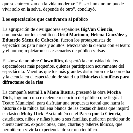
que se entrecruzan en la vida moderna: “El ser humano no puede
vivir solo en la selva, depende de otro”, concluyó.
Los espectáculos que cautivaron al público
La agrupación de divulgadores españoles
BigVan Ciencia
,
compuesta por los científicos
Oriol Marimon
,
Helena González
y
Eduardo Sáenz de Cabezón
, fueron los protagonistas de
espectáculos para niños y adultos. Mezclando la ciencia con el teatro
y el humor, repletaron sus escenarios de público y risas.
El show de nombre
Clowntifics
, despertó la curiosidad de los
espectadores más pequeños, quienes participaron activamente del
espectáculo. Mientras que los más grandes disfrutaron de la comedia
y la ciencia en el espectáculo de stand up
Historias científicas para
difractarse de la risa
.
La compañía teatral
La Mona Ilustra
, presentó la obra
Mocha
Dick
, logrando una excelente recepción del público que llegó al
Teatro Municipal, para disfrutar una propuesta teatral que narra la
historia de la mítica ballena blanca de las costas chilenas que inspiró
el clásico
Moby Dick
. Así también en el
Paseo por la Ciencia
,
estudiantes, niños y niñas junto a sus familias, pudieron participar de
cuentacuentos, exposiciones, cine, charlas y talleres lúdicos, que
permitieron vivir la experiencia de ser un científico.