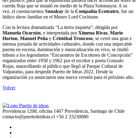
del público, para que la equilibrista pudiera hacer acrobacias sobre la
cuerda floja que se instaló en medio de la Plaza Sotomayor. A su
vez, el cuentacuentos
Sunakay
de la
Compañía Ecoteatro
, fue un
lúdico show familiar en el Museo Lord Cochrane.
Con la lectura dramatizada “La tierra inquieta”, dirigida por
Manuela Oyarzún
, e interpretada por
Ximena Rivas
,
Mario
Horton
,
Manuel Peña
y
Cristóbal Troncoso
, se cerró una gran e
intensa jornada de actividades culturales, donde con una impecable
puesta en escena, iluminación y musicalización en vivo, se rindió
tributo a los legendarios “Encuentros de Escritores de Concepción”
organizados entre 1958 y 1962 por el escritor y poeta Gonzalo
Rojas, maravillando al público que llegó al Parque Cultural de
Valparaíso, para despedir Puerto de Ideas 2022. Desde la
organización ya anunciaron una nueva versión para el próximo año.
Volver
Providencia 1208, oficina 1407 Providencia, Santiago de Chile
contacto@puertodeideas.cl
+56 2 33230080