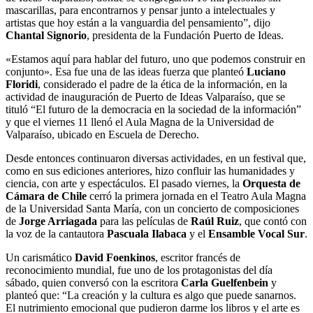
mascarillas, para encontrarnos y pensar junto a intelectuales y
artistas que hoy están a la vanguardia del pensamiento”, dijo
Chantal Signorio
, presidenta de la Fundación Puerto de Ideas.
«Estamos aquí para hablar del futuro, uno que podemos construir en
conjunto». Esa fue una de las ideas fuerza que planteó
Luciano
Floridi
, considerado el padre de la ética de la información, en la
actividad de inauguración de Puerto de Ideas Valparaíso, que se
tituló “El futuro de la democracia en la sociedad de la información”
y que el viernes 11 llenó el Aula Magna de la Universidad de
Valparaíso, ubicado en Escuela de Derecho.
Desde entonces continuaron diversas actividades, en un festival que,
como en sus ediciones anteriores, hizo confluir las humanidades y
ciencia, con arte y espectáculos. El pasado viernes, la
Orquesta de
Cámara de Chile
cerró la primera jornada en el Teatro Aula Magna
de la Universidad Santa María, con un concierto de composiciones
de
Jorge Arriagada
para las películas de
Raúl Ruiz
, que contó con
la voz de la cantautora
Pascuala Ilabaca
y el
Ensamble Vocal Sur
.
Un carismático
David Foenkinos
, escritor francés de
reconocimiento mundial, fue uno de los protagonistas del día
sábado, quien conversó con la escritora
Carla Guelfenbein
y
planteó que: “La creación y la cultura es algo que puede sanarnos.
El nutrimiento emocional que pudieron darme los libros y el arte es