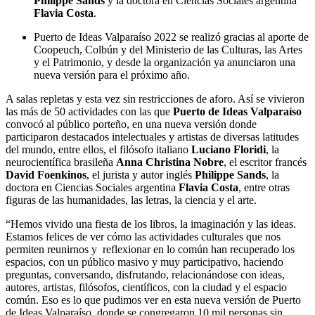
Philippe Sands
y la doctora en Ciencias Sociales argentina
Flavia Costa
.
Puerto de Ideas Valparaíso 2022 se realizó gracias al aporte de
Coopeuch, Colbún y del Ministerio de las Culturas, las Artes
y el Patrimonio, y desde la organización ya anunciaron una
nueva versión para el próximo año.
A salas repletas y esta vez sin restricciones de aforo. Así se vivieron
las más de 50 actividades con las que
Puerto de Ideas Valparaíso
convocó al público porteño, en una nueva versión donde
participaron destacados intelectuales y artistas de diversas latitudes
del mundo, entre ellos, el filósofo italiano
Luciano Floridi
, la
neurocientífica brasileña
Anna Christina Nobre
, el escritor francés
David Foenkinos
, el jurista y autor inglés
Philippe Sands
, la
doctora en Ciencias Sociales argentina
Flavia Costa
, entre otras
figuras de las humanidades, las letras, la ciencia y el arte.
“Hemos vivido una fiesta de los libros, la imaginación y las ideas.
Estamos felices de ver cómo las actividades culturales que nos
permiten reunirnos y reflexionar en lo común han recuperado los
espacios, con un público masivo y muy participativo, haciendo
preguntas, conversando, disfrutando, relacionándose con ideas,
autores, artistas, filósofos, científicos, con la ciudad y el espacio
común. Eso es lo que pudimos ver en esta nueva versión de Puerto
de Ideas Valparaíso, donde se congregaron 10 mil personas sin