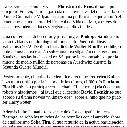
La experiencia sonora y visual
Monstruo de Ecos
, dirigida por
Gregorio Fontén, cerró la jornada de actividades del día sábado en el
Parque Cultural de Valparaíso, con una performance que abordó el
fenómeno del monstruo del Festival de Viña del Mar, a través de
ecos, movimientos, luces y registros audiovisuales.
Una conferencia del escritor y jurista inglés
Philippe Sands
abrió
las actividades del domingo, último día de Puerto de Ideas
Valparaíso 2022. De título
Los años de Walter Rauff en Chile
, se
trató de una conversación sobre una investigación en curso donde
Sands va tras las huellas del ex SS que se le responsabiliza por la
muerte de medio millón de personas en Auschwitz durante la
Segunda Guerra Mundial.
Posteriormente, el periodista científico argentino
Federico Kukso
,
hizo un recorrido por la historia de los olores, el filósofo
Luciano
Floridi
volvió a participar con la charla “La encrucijada ética entre
robots y algoritmos”, al igual que el escritor
David Foenkinos
que
abordó su última novela “Número dos”, sobre el niño que no pudo
ser Harry Potter.
Además hubo llamativos espectáculos. La compañía francesa
Basinga
, se robó las miradas de los porteños con el atrevido show
de equilibrismo
Soka Tira
, el que requirió de la activa participación