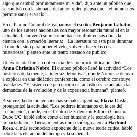
algo que cambió profundamente mi vida”, dijo ante un público que
se cautivó con la simpatía del autor, quien piensa que: “el humor nos
permite sanar el vacío”.
En el Parque Cultural de Valparaíso el escritor
Benjamín Labatut
,
uno de los autores nacionales con mayor resonancia mundial en la
actualidad, conversó sobre cómo hace confluir en sus obras la
ciencia con la creación literaria: «La literatura no está para iluminar
al mundo, sino para poner el velo, volver a hacer las cosas
misteriosas” planteó ante un teatro atestado de público.
Un éxito total fue la conferencia de la neurocientífica brasileña
Anna Christina Nobre
. El curioso público llenó la actividad “Los
misterios de la mente, la interfaz definitiva”, donde Nobre se detuvo
a explicar en una didáctica conferencia, cómo el cerebro construye
realidades: “El sistema de percepción es fantástico y se adapta a las
demandas de la evolución y de la experiencia humana”, planteó.
A su vez, la doctora en ciencias sociales argentina,
Flavia Costa
,
protagonizó la actividad “Los poderes inhumanos en la era del
Tecnoceno”, donde, en el Centro de Extensión Edificio Cousiño
Duoc UC, habló sobre cómo el ser humano y la tecnología han
impactado en la Tierra, mientras que sociólogo alemán
Hartmut
Rosa
, el más reconocido exponente de la nueva teoría crítica, habló
sobre la aceleración del tiempo y la sociedad.