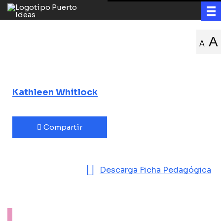
Los olores de la
A
A
vida
Kathleen Whitlock
Compartir
Descarga Ficha Pedagógica