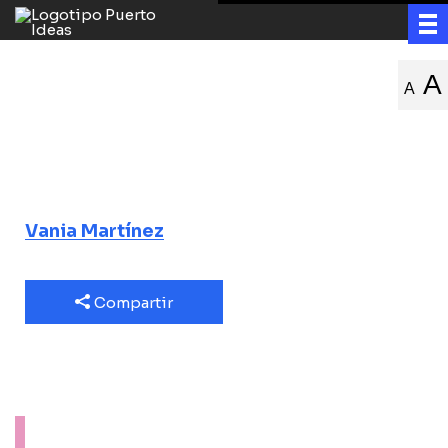
Jóvenes de hoy,
A
A
¿generación de
cristal?
Vania Martínez
Compartir