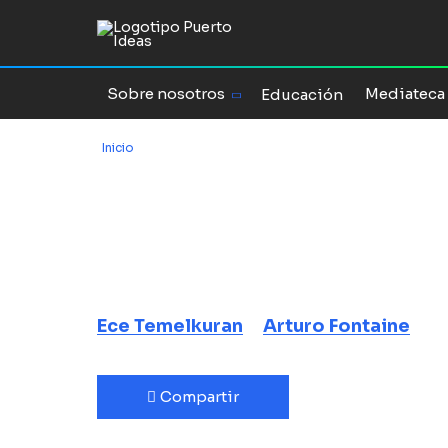
Sobre nosotros
Mediateca
Educación
Inicio
/
De la democracia a la dictadura en siete pasos
De la democra
dictadura en 
Ece Temelkuran
Arturo Fontaine
Compartir