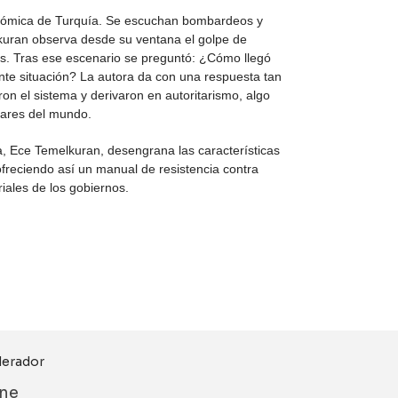
onómica de Turquía. Se escuchan bombardeos y
elkuran observa desde su ventana el golpe de
s. Tras ese escenario se preguntó: ¿Cómo llegó
te situación? La autora da con una respuesta tan
ron el sistema y derivaron en autoritarismo, algo
gares del mundo.
ía, Ece Temelkuran, desengrana las características
reciendo así un manual de resistencia contra
iales de los gobiernos.
ine