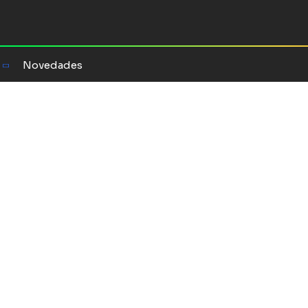
Novedades
cia a la
siete pasos