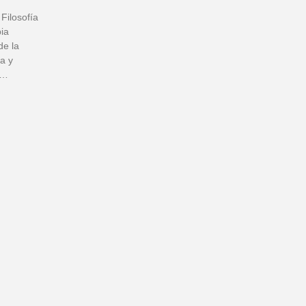
Filosofía
bia
de la
ía y
a…