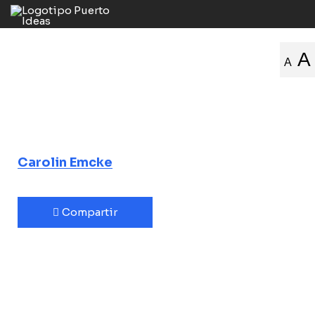
Cuando el odio
A
A
se vuelve
costumbre
Carolin Emcke
Compartir