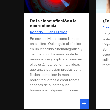
De la ciencia ficción a la
¿En
neurociencia
Soni
Rodrigo Quian Quiroga
En l
En esta actividad, como lo hace
fest
en su libro, Quian guio al público
Valp
en un recorrido cinematográfico y
Soni
científico por los avances de la
estu
neurociencia y explicará cómo en
culin
ellas están dando forma a ideas
refle
que antes parecían propias de la
ficción, como leer la mente,
borrar recuerdos o crear robots
capaces de superar a los
humanos en algunas funciones.