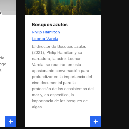
Bosques azules
Philip Hamilton
Leonor Varela
El director de Bosques azules
(2021), Philip Hamilton y su
 de
narradora, la actriz Leonor
logo
Varela, se reunirán en esta
a
apasionante conversación para
profundizar en la importancia del
cine documental para la
protección de los ecosistemas del
mar y, en específico, la
importancia de los bosques de
algas.