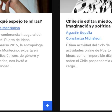
 qué espejo te miras?
Chile sin editar: miedo,
imaginación y política
a Montecino
Agustín Squella
a conferencia inaugural del
Constanza Michelson
ival Puerto de Ideas
araíso 2015, la antropóloga
Última actividad del ciclo de
a Montecino, experta en
actividades online de Puerto
dios étnicos, de género y
Ideas, con un imperdible diá
arios, nos invitó a
sobre el Chile pospandemia 
xionar...
cargo...