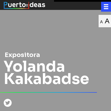
A
A
Expositora
Yolanda
Kakabadse