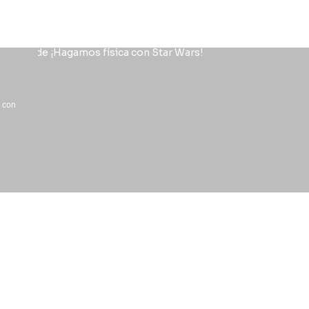
a con
.