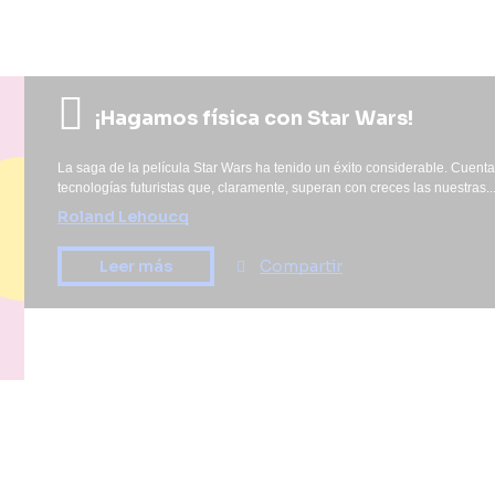
¡Hagamos física con Star Wars!
La saga de la película Star Wars ha tenido un éxito considerable. Cuent
tecnologías futuristas que, claramente, superan con creces las nuestras..
Roland Lehoucq
Compartir
Leer más