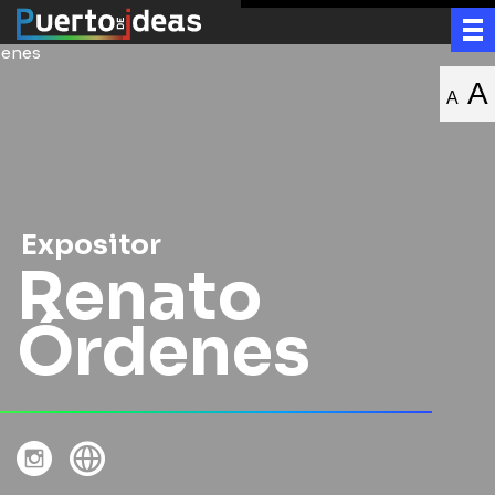
A
A
Expositor
Renato
Órdenes