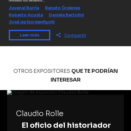
resistido los desafíos...
Juvenal Barría
Renato Órdenes
Roberto Acosta
Daniela Bertolini
José de Nordenflycht
Leer más
Compartir
OTROS EXPOSITORES
QUE TE PODRÍAN
INTERESAR
Claudio Rolle
El oficio del historiador