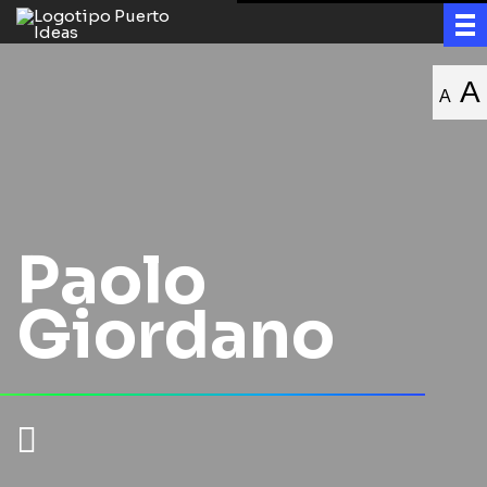
A
A
Paolo
Giordano