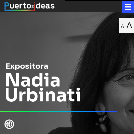
A
A
Expositora
Nadia
Urbinati