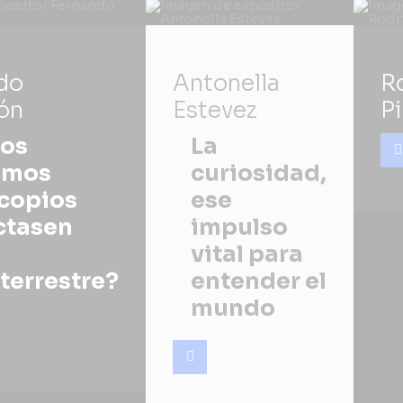
do
Antonella
R
ón
Estevez
P
los
La
imos
curiosidad,
scopios
ese
ctasen
impulso
vital para
terrestre?
entender el
mundo