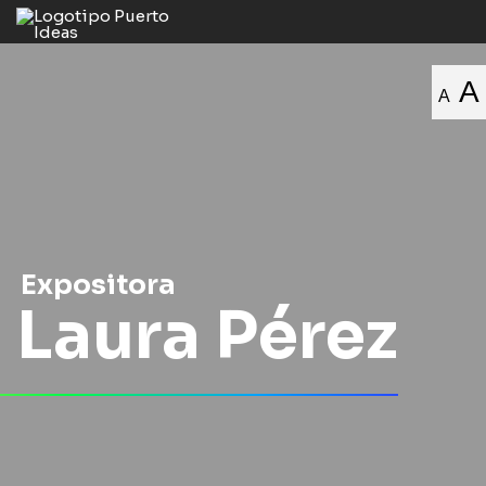
A
A
Expositora
Laura Pérez