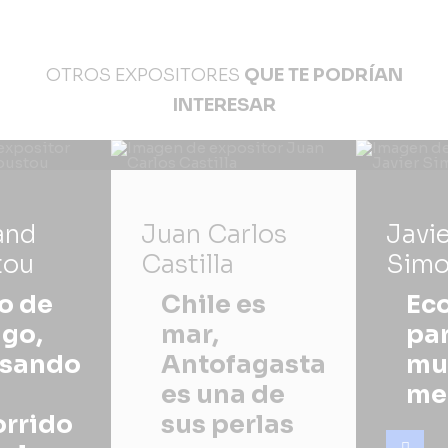
OTROS EXPOSITORES
QUE TE PODRÍAN
INTERESAR
and
Juan Carlos
Javi
tou
Castilla
Simo
o de
Chile es
Ec
igo,
mar,
pa
sando
Antofagasta
mu
es una de
me
orrido
sus perlas