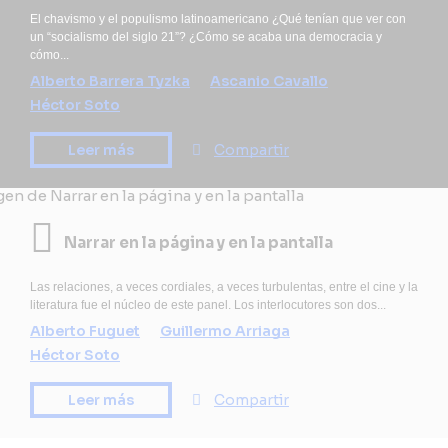
El chavismo y el populismo latinoamericano ¿Qué tenían que ver con
un “socialismo del siglo 21”? ¿Cómo se acaba una democracia y
cómo...
Alberto Barrera Tyzka
Ascanio Cavallo
Héctor Soto
Leer más
Compartir
Narrar en la página y en la pantalla
Las relaciones, a veces cordiales, a veces turbulentas, entre el cine y la
literatura fue el núcleo de este panel. Los interlocutores son dos...
Alberto Fuguet
Guillermo Arriaga
Héctor Soto
Leer más
Compartir