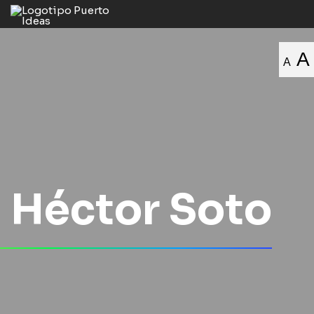
A
A
Héctor Soto