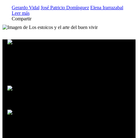
Gerardo Vidal
José Patricio Domínguez
Elena Irarrazabal
Leer más
Compartir
Philippe Claudel
Las zonas grises del territorio humano
Martín Chávez
Denis Retaillé
Una visión del pasado hacia el futuro