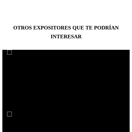
OTROS EXPOSITORES
QUE TE PODRÍAN
INTERESAR
Daniel Mordzinski
Daniel Mordzinski, retrato de una mirada