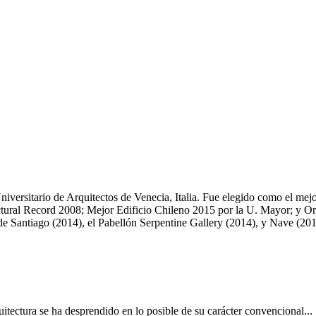
Universitario de Arquitectos de Venecia, Italia. Fue elegido como el me
ural Record 2008; Mejor Edificio Chileno 2015 por la U. Mayor; y Oris,
 de Santiago (2014), el Pabellón Serpentine Gallery (2014), y Nave (2
itectura se ha desprendido en lo posible de su carácter convencional...