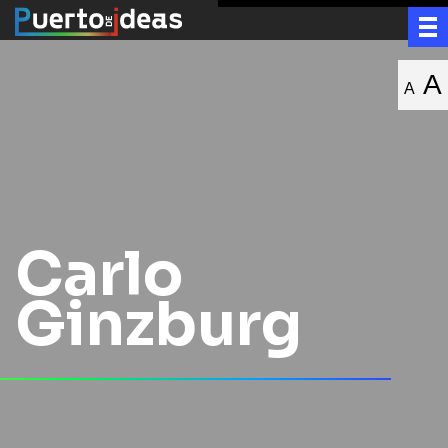
A
A
Carlo
Ginzburg