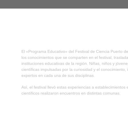
El «Programa Educativo» del Festival de Ciencia Puerto de
los conocimientos que se comparten en el festival, traslada
instituciones educativas de la región. Niñas, niños y jóven
científicas impulsadas por la curiosidad y el conocimiento
expertos en cada una de sus disciplinas.
Así, el festival llevó estas experiencias a establecimient
científicos realizaron encuentros en distintas comunas.