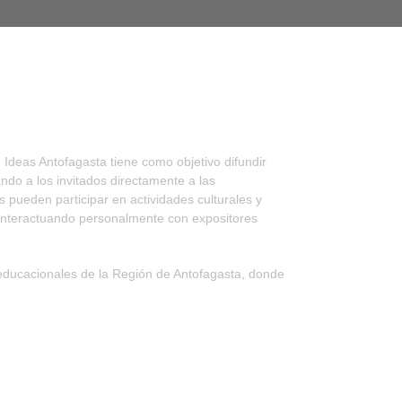
 Ideas Antofagasta tiene como objetivo difundir
ndo a los invitados directamente a las
es pueden participar en actividades culturales y
, interactuando personalmente con expositores
os educacionales de la Región de Antofagasta, donde