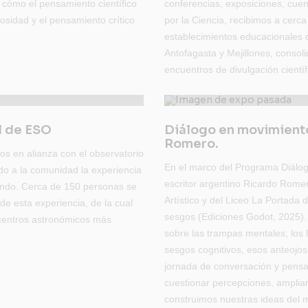
 cómo el pensamiento científico
conferencias, exposiciones, cue
iosidad y el pensamiento crítico
por la Ciencia, recibimos a cerc
establecimientos educacionales 
Antofagasta y Mejillones, consoli
encuentros de divulgación científ
l de ESO
Diálogo en movimiento
Romero.
mos en alianza con el observatorio
En el marco del Programa Diálog
do a la comunidad la experiencia
escritor argentino Ricardo Romer
mundo. Cerca de 150 personas se
Artístico y del Liceo La Portada 
de esta experiencia, de la cual
sesgos (Ediciones Godot, 2025). 
 centros astronómicos más
sobre las trampas mentales, los l
sesgos cognitivos, esos anteojos
jornada de conversación y pensami
cuestionar percepciones, ampliar
construimos nuestras ideas del 