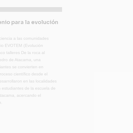
enio para la evolución
ciencia a las comunidades
lenio EVOTEM (Evolución
o talleres De la roca al
Pedro de Atacama, una
iantes se convierten en
roceso científico desde el
esarrollaron en las localidades
 estudiantes de la escuela de
Atacama, acercando el
n.