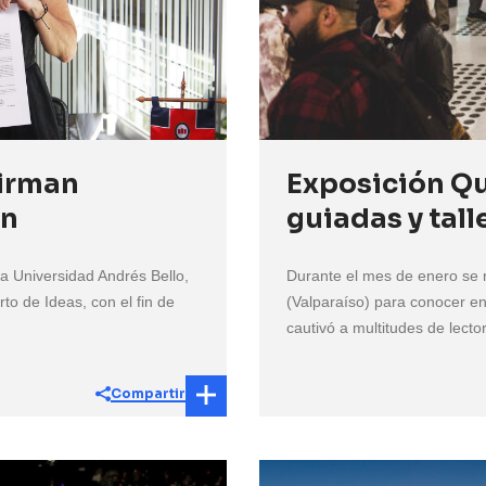
firman
Exposición Qu
ón
guiadas y tall
 la Universidad Andrés Bello,
Durante el mes de enero se 
to de Ideas, con el fin de
(Valparaíso) para conocer en 
cautivó a multitudes de lector
Compartir