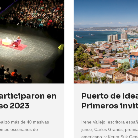
articiparon en
Puerto de Ide
íso 2023
Primeros invi
realizó más de 40 masivas
Irene Vallejo, escritora españo
rentes escenarios de
junco, Carlos Granés, premia
americano, y Keum Suk Gend