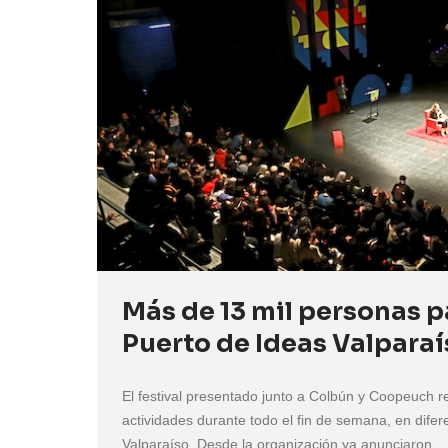
Más de 13 mil personas p
Puerto de Ideas Valpara
El festival presentado junto a Colbún y Coopeuch 
actividades durante todo el fin de semana, en dife
Valparaíso. Desde la organización ya anunciaron...