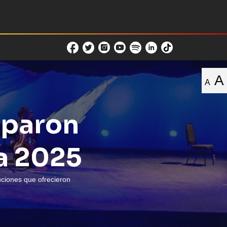
A
A
iparon
a 2025
uciones que ofrecieron