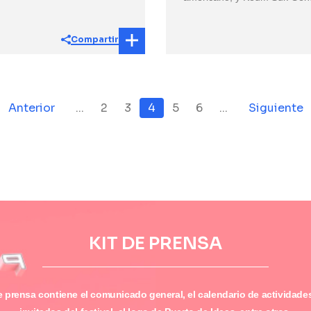
Compartir
Anterior
...
2
3
4
5
6
...
Siguiente
KIT DE PRENSA
de prensa contiene el comunicado general, el calendario de actividades