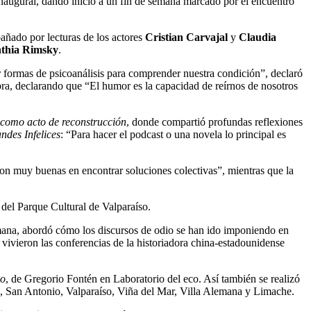
naugural, dando inicio a un fin de semana marcado por el encuentro
añado por lecturas de los actores
Cristian Carvajal
y
Claudia
thia Rimsky
.
 formas de psicoanálisis para comprender nuestra condición”, declaró
ra, declarando que “El humor es la capacidad de reírnos de nosotros
 como acto de reconstrucción
, donde compartió profundas reflexiones
des Infelices
: “Para hacer el podcast o una novela lo principal es
son muy buenas en encontrar soluciones colectivas”, mientras que la
o del Parque Cultural de Valparaíso.
emana, abordó cómo los discursos de odio se han ido imponiendo en
 vivieron las conferencias de la historiadora china-estadounidense
co
, de Gregorio Fontén en Laboratorio del eco. Así también se realizó
ué, San Antonio, Valparaíso, Viña del Mar, Villa Alemana y Limache.