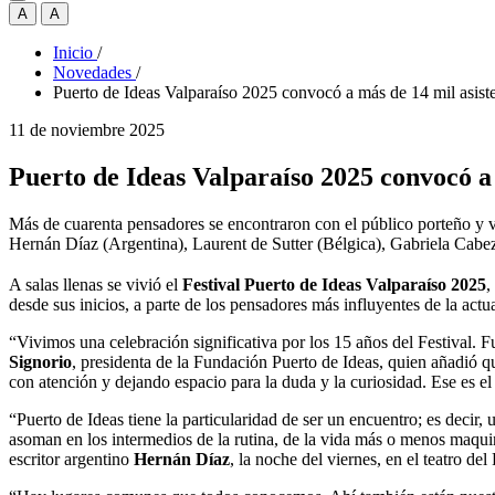
A
A
Inicio
/
Novedades
/
Puerto de Ideas Valparaíso 2025 convocó a más de 14 mil asist
11 de noviembre 2025
Puerto de Ideas Valparaíso 2025 convocó a 
Más de cuarenta pensadores se encontraron con el público porteño y vis
Hernán Díaz (Argentina), Laurent de Sutter (Bélgica), Gabriela Cabe
A salas llenas se vivió el
Festival Puerto de Ideas Valparaíso 2025
,
desde sus inicios, a parte de los pensadores más influyentes de la actua
“Vivimos una celebración significativa por los 15 años del Festival.
Signorio
, presidenta de la Fundación Puerto de Ideas, quien añadió q
con atención y dejando espacio para la duda y la curiosidad. Ese es el
“Puerto de Ideas tiene la particularidad de ser un encuentro; es deci
asoman en los intermedios de la rutina, de la vida más o menos maquin
escritor argentino
Hernán Díaz
, la noche del viernes, en el teatro d