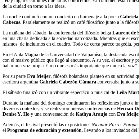
“Hay lugares comunes que todos conocemos. Ahí también están nuestras
de la ciudad en torno a las ideas.
La noche continuó con un concierto en homenaje a la poeta
Gabriela
Cabezas
. Paralelamente se realizó un café filosófico junto a la filóso
La mañana del sábado, la conferencia del filósofo belga
Laurent de 
en una charla dedicada a la sociedad narcotizada. Mientras que el escr
mismos, de incluirnos en el cuadro. Todo de cerca parece tragedia, per
En el Aula Magna de la Universidad de Valparaíso, la destacada escri
con el masivo público que llegó al encuentro. A su vez, el escritor y 
hallar una voz propia. Creo que es más importante que nunca la voz”.
Por su parte
Eva Meijer
, filósofa holandesa planteó en su actividad 
escritora argentina
Gabriela Cabezón Cámara
conversaba junto a s
El sábado finalizó con un vibrante espectáculo musical de
Leila Mart
Durante la mañana del domingo continuaron las reflexiones junto a im
diversos contextos, y se realizaron nuevas conferencias de
Hernán D
Denise Y. Ho
y una conversación de
Kathya Araujo
con
Eva Meije
Además, el festival presentó las exposiciones
Nicanor Parra. Porque e
el
Programa de educación y extensión
, llevando a los invitados de