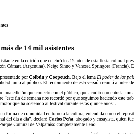
entes
más de 14 mil asistentes
itante en la edición que celebró los 15 años de esta fiesta cultural pr
zón Cámara (Argentina), Neige Sinno y Vanessa Springora (Francia), Ev
 presentado por
Colbún
y
Coopeuch
. Bajo el lema
El poder de las pal
lidad junto al público. El recibimiento de esta versión reunió a miles de
 Fue una edición que conectó con el público, que acudió con entusiasmo
ue “este fin de semana nos recordó por qué seguimos haciendo este traba
 motor que ha sostenido al festival durante estos quince años”.
r, una forma de comunidad en torno a la cultura, entendida como el repos
al del día a día”, declaró
Carlos Peña
, abogado y ensayista, quien fue
el Parque Cultural de Valparaíso completamente lleno.