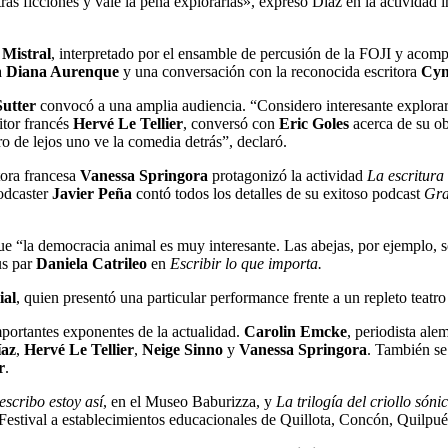
 ficciones y vale la pena explorarlas», expresó Díaz en la actividad i
 Mistral
, interpretado por el ensamble de percusión de la FOJI y acomp
fa
Diana Aurenque
y una conversación con la reconocida escritora
Cyn
Sutter
convocó a una amplia audiencia. “Considero interesante explorar
itor francés
Hervé Le Tellier
, conversó con
Eric Goles
acerca de su ob
o de lejos uno ve la comedia detrás”, declaró.
tora francesa
Vanessa Springora
protagonizó la actividad
La escritura
podcaster
Javier Peña
contó todos los detalles de su exitoso podcast
Gran
que “la democracia animal es muy interesante. Las abejas, por ejemplo, 
us par
Daniela Catrileo
en
Escribir lo que importa.
ial
, quien presentó una particular performance frente a un repleto teatr
portantes exponentes de la actualidad.
Carolin Emcke
, periodista al
íaz
,
Hervé Le Tellier
,
Neige Sinno
y
Vanessa Springora
. También se
r
.
scribo estoy así
, en el Museo Baburizza, y
La trilogía del criollo sóni
l Festival a establecimientos educacionales de Quillota, Concón, Quilp