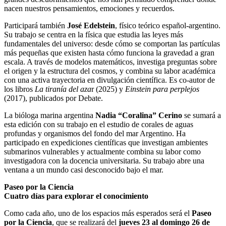
nacen nuestros pensamientos, emociones y recuerdos.
Participará también
José Edelstein
, físico teórico español-argentino.
Su trabajo se centra en la física que estudia las leyes más
fundamentales del universo: desde cómo se comportan las partículas
más pequeñas que existen hasta cómo funciona la gravedad a gran
escala. A través de modelos matemáticos, investiga preguntas sobre
el origen y la estructura del cosmos, y combina su labor académica
con una activa trayectoria en divulgación científica. Es co-autor de
los libros
La tiranía del aza
r (2025) y
Einstein para perplejos
(2017), publicados por Debate.
La bióloga marina argentina
Nadia “Coralina” Cerino
se sumará a
esta edición con su trabajo en el estudio de corales de aguas
profundas y organismos del fondo del mar Argentino. Ha
participado en expediciones científicas que investigan ambientes
submarinos vulnerables y actualmente combina su labor como
investigadora con la docencia universitaria. Su trabajo abre una
ventana a un mundo casi desconocido bajo el mar.
Paseo por la Ciencia
Cuatro días para explorar el conocimiento
Como cada año, uno de los espacios más esperados será el
Paseo
por la Ciencia
, que se realizará del
jueves 23 al domingo 26 de