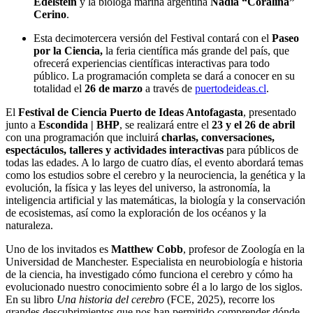
Edelstein
y la bióloga marina argentina
Nadia “Coralina”
Cerino
.
Esta decimotercera versión del Festival contará con el
Paseo
por la Ciencia
,
la feria científica más grande del país, que
ofrecerá experiencias científicas interactivas para todo
público. La programación completa se dará a conocer en su
totalidad el
26 de marzo
a través de
puertodeideas.cl
.
El
Festival de Ciencia Puerto de Ideas Antofagasta
, presentado
junto a
Escondida | BHP
, se realizará entre el
23 y el 26 de abril
con una programación que incluirá
charlas, conversaciones,
espectáculos, talleres y actividades interactivas
para públicos de
todas las edades. A lo largo de cuatro días, el evento abordará temas
como los estudios sobre el cerebro y la neurociencia, la genética y la
evolución, la física y las leyes del universo, la astronomía, la
inteligencia artificial y las matemáticas, la biología y la conservación
de ecosistemas, así como la exploración de los océanos y la
naturaleza.
Uno de los invitados es
Matthew Cobb
, profesor de Zoología en la
Universidad de Manchester. Especialista en neurobiología e historia
de la ciencia, ha investigado cómo funciona el cerebro y cómo ha
evolucionado nuestro conocimiento sobre él a lo largo de los siglos.
En su libro
Una historia del cerebro
(FCE, 2025), recorre los
grandes descubrimientos que nos han permitido comprender dónde