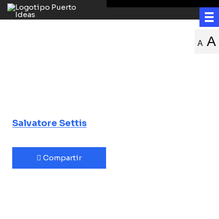
Paisaje,
A
A
patrimonio,
cultura, tutela
Una historia italiana
Salvatore Settis
Compartir