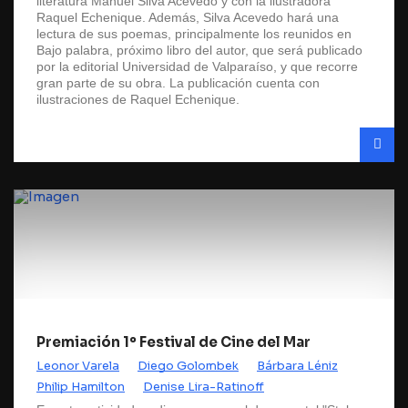
literatura Manuel Silva Acevedo y con la ilustradora
Raquel Echenique. Además, Silva Acevedo hará una
lectura de sus poemas, principalmente los reunidos en
Bajo palabra, próximo libro del autor, que será publicado
por la editorial Universidad de Valparaíso, y que recorre
gran parte de su obra. La publicación cuenta con
ilustraciones de Raquel Echenique.
Premiación 1º Festival de Cine del Mar
Leonor Varela
Diego Golombek
Bárbara Léniz
Philip Hamilton
Denise Lira-Ratinoff