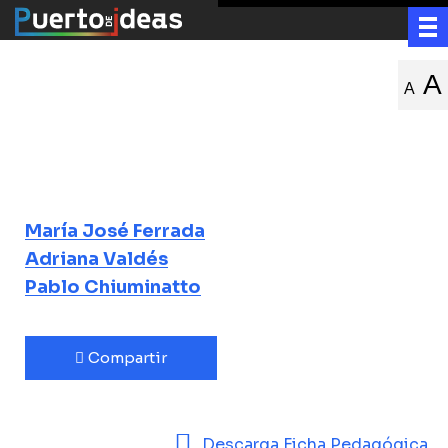
Niños, asombro,
A
A
conocimiento,
poesía
María José Ferrada
Adriana Valdés
Pablo Chiuminatto
Compartir
Descarga Ficha Pedagógica