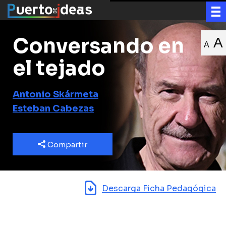
Conversando en
A
A
el tejado
Antonio Skármeta
Esteban Cabezas
Compartir
Descarga Ficha Pedagógica