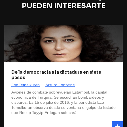
PUEDEN INTERESARTE
De la democracia a la dictadura en siete
pasos
Ece Temelkuran
Arturo Fontaine
Aviones de combate sobrevuelan Estambul, la capital
económica de Turquía. Se escuchan bombardeos y
disparos. Es 15 de julio de 2016, y la periodista Ece
Temelkuran observa desde su ventana el golpe de Estado
que Recep Tayyip Erdogan sofocará...