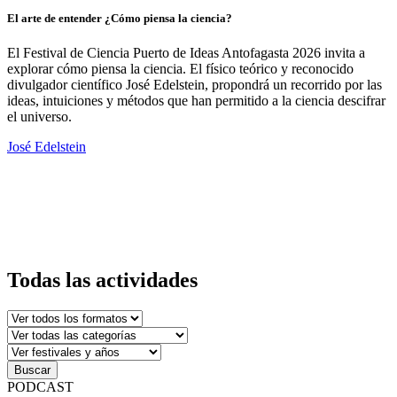
m
El arte de entender ¿Cómo piensa la ciencia?
R
El Festival de Ciencia Puerto de Ideas Antofagasta 2026 invita a
C
explorar cómo piensa la ciencia. El físico teórico y reconocido
divulgador científico José Edelstein, propondrá un recorrido por las
ideas, intuiciones y métodos que han permitido a la ciencia descifrar
E
el universo.
r
b
José Edelstein
i
c
d
r
m
R
Todas las actividades
Buscar
PODCAST