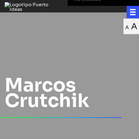
A
A
Marcos
Crutchik