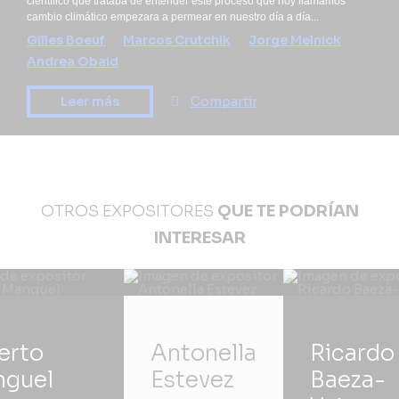
científico que trataba de entender este proceso que hoy llamamos
cambio climático empezara a permear en nuestro día a día...
Gilles Boeuf
Marcos Crutchik
Jorge Melnick
Andrea Obaid
Leer más
Compartir
OTROS EXPOSITORES
QUE TE PODRÍAN
INTERESAR
erto
Antonella
Ricardo
guel
Estevez
Baeza-