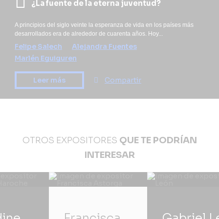
¿La fuente de la eterna juventud?
A principios del siglo veinte la esperanza de vida en los países más
desarrollados era de alrededor de cuarenta años. Hoy...
Felipe Salech
Alejandra Fuentes
Marlén Eguiguren
Leer más
Compartir
OTROS EXPOSITORES
QUE TE PODRÍAN
INTERESAR
dine
Francisca
Gabriel L