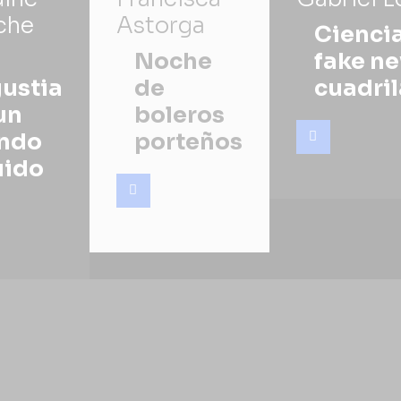
che
Astorga
Ciencia
Noche
fake ne
ustia
de
cuadril
un
boleros
ndo
porteños
uido