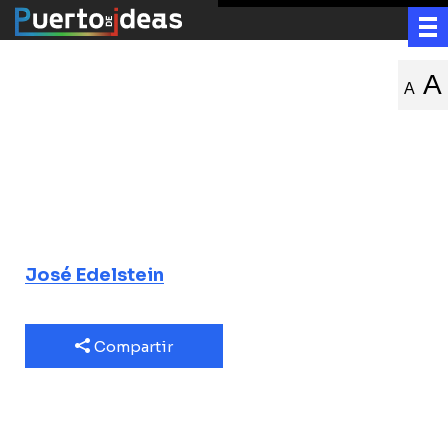
El arte de
A
A
entender ¿Cómo
piensa la
ciencia?
José Edelstein
Compartir