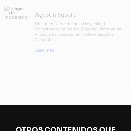
Agustín Squella
Doctor en Derecho por la Universidad
Complutense de Madrid (España). Docente de
Filosofía del Derecho en la Universidad de
Valparaíso…
Leer más
OTROS CONTENIDOS QUE