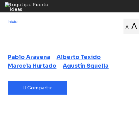
Inicio
/
Diálogo porteño
A
A
Diálogo porteño
Valparaíso y el fuego
Pablo Aravena
Alberto Texido
Marcela Hurtado
Agustín Squella
Compartir