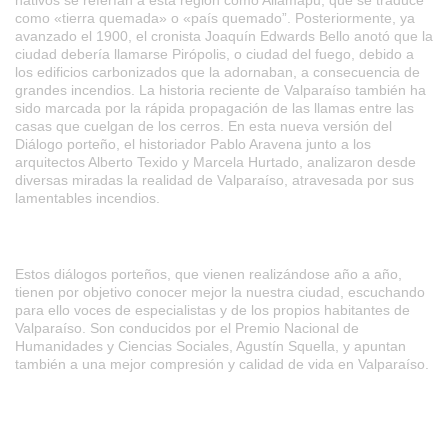
nativos se referían a esta región como Aliamapu, que se traduce
como «tierra quemada» o «país quemado”. Posteriormente, ya
avanzado el 1900, el cronista Joaquín Edwards Bello anotó que la
ciudad debería llamarse Pirópolis, o ciudad del fuego, debido a
los edificios carbonizados que la adornaban, a consecuencia de
grandes incendios. La historia reciente de Valparaíso también ha
sido marcada por la rápida propagación de las llamas entre las
casas que cuelgan de los cerros. En esta nueva versión del
Diálogo porteño, el historiador Pablo Aravena junto a los
arquitectos Alberto Texido y Marcela Hurtado, analizaron desde
diversas miradas la realidad de Valparaíso, atravesada por sus
lamentables incendios.
Estos diálogos porteños, que vienen realizándose año a año,
tienen por objetivo conocer mejor la nuestra ciudad, escuchando
para ello voces de especialistas y de los propios habitantes de
Valparaíso. Son conducidos por el Premio Nacional de
Humanidades y Ciencias Sociales, Agustín Squella, y apuntan
también a una mejor compresión y calidad de vida en Valparaíso.