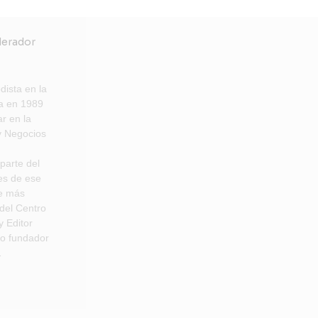
dista en la
ca en 1989
r en la
y Negocios
parte del
es de ese
de más
 del Centro
 Editor
po fundador
…