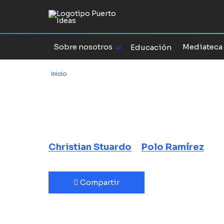
Sobre nosotros
Mediateca
Educación
Inicio
/
Chile se lanza al espacio
Chile se lanz
Christian Stuardo
Polo Ramírez
Compartir