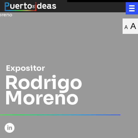
A
A
Expositor
Rodrigo
Moreno