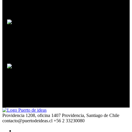
Patrimonio y minería
Paula Lushinger
José Donoso, vivir y crear detrás de un tupido velo
Guillermo Arriaga
Narrar en la página y en la pantalla
Providencia 1208, oficina 1407 Providencia, Santiago de Chile
contacto@puertodeideas.cl
+56 2 33230080