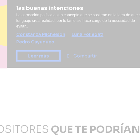
las buenas intenciones
La corrección política es un concepto que se sostiene en la idea de que 
lenguaje crea realidad, por lo tanto, se hace cargo de la necesidad de
evitar...
Constanza Michelson
Luna Follegati
Pedro Cayuqueo
Compartir
Leer más
OSITORES
QUE TE PODRÍAN