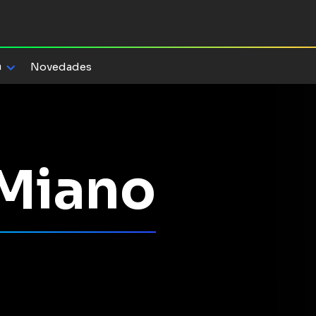
a
Novedades
 Miano