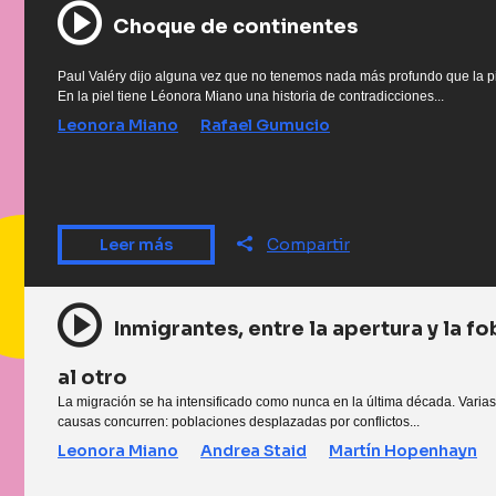
Choque de continentes
Paul Valéry dijo alguna vez que no tenemos nada más profundo que la pi
En la piel tiene Léonora Miano una historia de contradicciones...
Leonora Miano
Rafael Gumucio
Leer más
Compartir
Inmigrantes, entre la apertura y la fo
al otro
La migración se ha intensificado como nunca en la última década. Varia
causas concurren: poblaciones desplazadas por conflictos...
Leonora Miano
Andrea Staid
Martín Hopenhayn