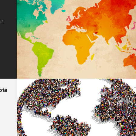
el.
bia
s