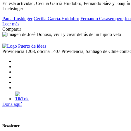
En esta actividad, Cecilia García Huidobro, Fernando Sáez y Joaquín Ca
Luchsinger.
Paula Lushinger
Cecilia García-Huidobro
Fernando Casasempere
Joa
Leer más
Compartir
Providencia 1208, oficina 1407 Providencia, Santiago de Chile
conta
Dona aquí
Newsletter