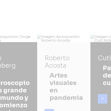
e
Roberto
Cuti
nberg
Acosta
Pa
Artes
d
roscopio
visuales
c
 grande
en
 mundo y
pandemia
comienzo