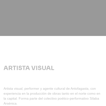
ARTISTA VISUAL
Artista visual, performer y agente cultural de Antofagasta, con
experiencia en la producción de obras tanto en el norte como en
la capital. Forma parte del colectivo poético-performativo Sílaba
Arsénica.