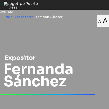
Inicio
/
Expositores
/
Fernanda Sánchez
A
A
Expositor
Fernanda
Sánchez