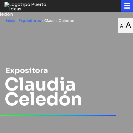
Inicio
/
Expositores
/
Claudia Celedón
A
A
Expositora
Claudia
Celedón