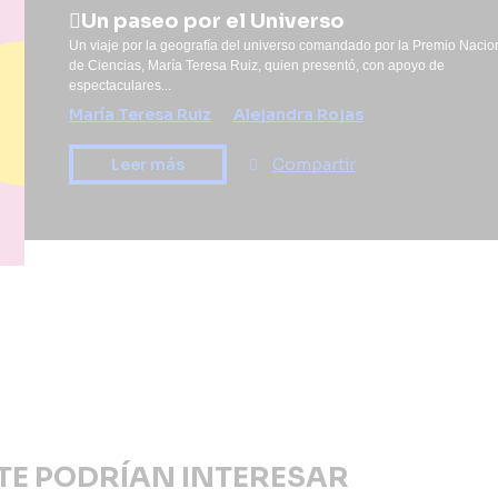
Un paseo por el Universo
Un viaje por la geografía del universo comandado por la Premio Nacio
de Ciencias, María Teresa Ruiz, quien presentó, con apoyo de
espectaculares...
María Teresa Ruiz
Alejandra Rojas
Compartir
Leer más
TE PODRÍAN INTERESAR