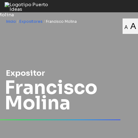
Inicio
/
Expositores
/
Francisco Molina
A
A
Expositor
Francisco
Molina