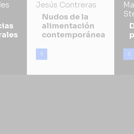
des
Jesús Contreras
Ma
St
Nudos de la
cias
alimentación
D
rales
contemporánea
p