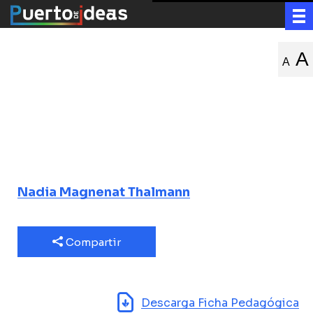
Robots sociales,
A
A
¿nuestros
compañeros del
futuro?
Nadia Magnenat Thalmann
Compartir
Descarga Ficha Pedagógica