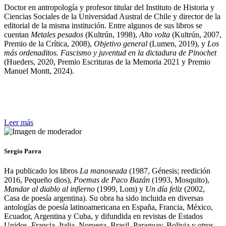
Doctor en antropología y profesor titular del Instituto de Historia y
Ciencias Sociales de la Universidad Austral de Chile y director de la
editorial de la misma institución. Entre algunos de sus libros se
cuentan
Metales pesados
(Kultrún, 1998),
Alto volta
(Kultrún, 2007,
Premio de la Crítica, 2008),
Objetivo general
(Lumen, 2019), y
Los
más ordenaditos. Fascismo y juventud en la dictadura de Pinochet
(Hueders, 2020, Premio Escrituras de la Memoria 2021 y Premio
Manuel Montt, 2024).
Leer más
Sergio Parra
Ha publicado los libros
La manoseada
(1987, Génesis; reedición
2016, Pequeño dios),
Poemas de Paco Bazán
(1993, Mosquito),
Mandar al diablo al infierno
(1999, Lom) y
Un día feliz
(2002,
Casa de poesía argentina). Su obra ha sido incluida en diversas
antologías de poesía latinoamericana en España, Francia, México,
Ecuador, Argentina y Cuba, y difundida en revistas de Estados
Unidos, Francia, Italia, Noruega, Brasil, Paraguay, Bolivia y otros