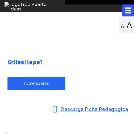
La agitación en
A
A
Medio Oriente
y sus consecuencias en Occidente
Gilles Kepel
Compartir
Descarga Ficha Pedagógica