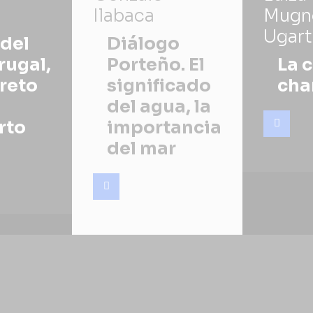
Ilabaca
Mugn
Ugart
del
Diálogo
ugal,
Porteño. El
La 
creto
significado
cha
del agua, la
rto
importancia
del mar