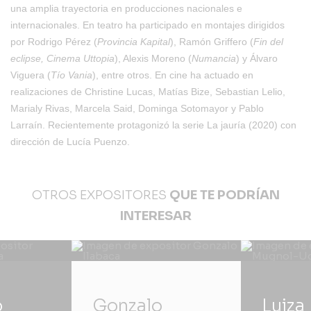
una amplia trayectoria en producciones nacionales e
internacionales. En teatro ha participado en montajes dirigidos
por Rodrigo Pérez (
Provincia Kapital
), Ramón Griffero (
Fin del
eclipse, Cinema Uttopia
), Alexis Moreno (
Numancia
) y Álvaro
Viguera (
Tío Vania
), entre otros. En cine ha actuado en
realizaciones de Christine Lucas, Matías Bize, Sebastian Lelio,
Marialy Rivas, Marcela Said, Dominga Sotomayor y Pablo
Larraín. Recientemente protagonizó la serie
La jauría
(2020) con
dirección de Lucía Puenzo.
OTROS EXPOSITORES
QUE TE PODRÍAN
INTERESAR
o
Gonzalo
Luiza